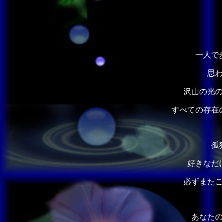
一人で
思
沢山の光
すべての存在
孤
好きなだ
必ずまた
あなた