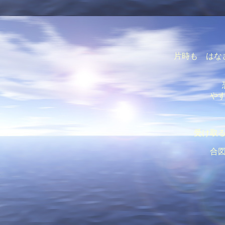
片時も はな
や
受け取
合